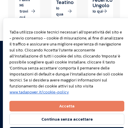
Teatino
Ungolo
Mi
Io
trovi
Io qui
qua
qui
TaDa utilizza cookie tecnici necessari all'operatività del sito e
- previo consenso - cookie di misurazione, al fine di analizzare
© 2025
Teniamoci
Cose di
il traffico e assicurare una migliore esperienza di navigazione
sul sito. Cliccando 'Accetta' l'utente acconsente
TaDa S.r.l.
in
lavoro
all'installazione di tutti i cookie del sito; cliccando 'Imposta' è
Dati
Chi
contatto
possibile scegliere quali cookie installare; cliccare il tasto
societari
cerchiamo
Dove ci
'Continua senza accettare' comporta il permanere delle
Privacy
Manifesto
trovi
impostazioni di default e dunque l'installazione dei soli cookie
tecnici. Se si desidera avere maggiori informazioni sul
policy
e valori
Gli
funzionamento dei cookie attivi sul sito visita
Cookie
Seguici su
apprendisti
www.tadapower.it/cookie-policy
policy
Linkedin
maghi
Vuoi
Accetta
parlarci /
scriverci?
Continua senza accettare
Hai un