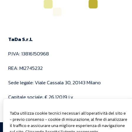
TaDa S.r.L
P.IVA: 13816150968
REA: MI2745232
Sede legale: Viale Cassala 30, 20143 Milano
Capitale sociale: € 26.120,19 i.v.
Per informazioni:
tada@pec.tadapower.it
TaDa utilizza cookie tecnici necessari all'operatività del sito e
- previo consenso - cookie di misurazione, al fine di analizzare
© 2025
Teniamoci
Cose di
il traffico e assicurare una migliore esperienza di navigazione
sul sito. Cliccando 'Accetta' l'utente acconsente