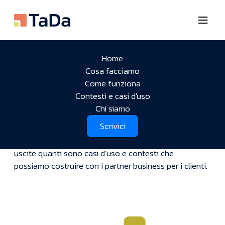
Home
Abbiamo disegnato una
Cosa facciamo
mappa
Come funziona
Contesti e casi d'uso
Chi siamo
Crediamo il nostro viaggio sia come quello delle
Scrivici
Scrivici
fermate di una metro: un punto d’ingresso - la
tecnologia e i dati di consumo della casa - e tante
uscite quanti sono casi d’uso e contesti che
possiamo costruire con i partner business per i clienti.