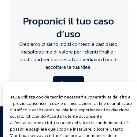
Proponici il tuo caso
d’uso
Crediamo ci siano molti contesti e casi d’uso
inesplorati ma di valore per i clienti finali e i
nostri partner business. Non vediamo l’ora di
ascoltare la tua idea.
Scrivici
Scrivici
TaDa utilizza cookie tecnici necessari all'operatività del sito e
- previo consenso - cookie di misurazione, al fine di analizzare
© 2025
Teniamoci
Cose di
il traffico e assicurare una migliore esperienza di navigazione
sul sito. Cliccando 'Accetta' l'utente acconsente
TaDa S.r.l.
in
lavoro
all'installazione di tutti i cookie del sito; cliccando 'Imposta' è
Dati
Chi
contatto
possibile scegliere quali cookie installare; cliccare il tasto
societari
cerchiamo
Dove ci
'Continua senza accettare' comporta il permanere delle