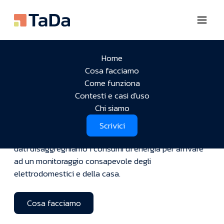
Home
DaTa is power: usiamo i
Cosa facciamo
dati dell’energia per capire
Come funziona
Contesti e casi d'uso
la casa
Chi siamo
Scrivici
Scrivici
Dialoghiamo con il contatore e attraverso l’analisi dei
dati disaggreghiamo i consumi di energia per arrivare
ad un monitoraggio consapevole degli
elettrodomestici e della casa.
Cosa facciamo
Cosa facciamo