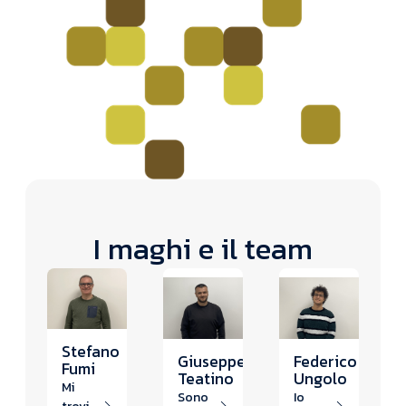
I maghi e il team
Stefano
Giuseppe
Federico
Fumi
Teatino
Ungolo
Mi
Sono
Io