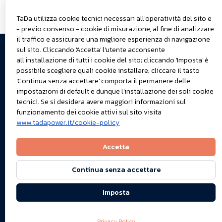
TaDa utilizza cookie tecnici necessari all'operatività del sito e
- previo consenso - cookie di misurazione, al fine di analizzare
© 2025
Teniamoci
Cose di
il traffico e assicurare una migliore esperienza di navigazione
sul sito. Cliccando 'Accetta' l'utente acconsente
TaDa S.r.l.
in
lavoro
all'installazione di tutti i cookie del sito; cliccando 'Imposta' è
Dati
Chi
contatto
possibile scegliere quali cookie installare; cliccare il tasto
societari
cerchiamo
Dove ci
'Continua senza accettare' comporta il permanere delle
Privacy
Manifesto
trovi
impostazioni di default e dunque l'installazione dei soli cookie
tecnici. Se si desidera avere maggiori informazioni sul
policy
e valori
Gli
funzionamento dei cookie attivi sul sito visita
Cookie
Seguici su
apprendisti
www.tadapower.it/cookie-policy
policy
Linkedin
maghi
Vuoi
Accetta
parlarci /
scriverci?
Continua senza accettare
Hai un
feedback?
Imposta
Privacy Policy